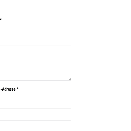
r
l-Adresse
*